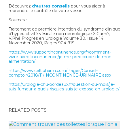
Découvrez
d'autres conseils
pour vous aider à
reprendre le contrôle de votre vessie.
Sources :
Traitement de première intention du syndrome clinique
d’hyperactivité vésicale non neurologique X.Gamé,
V.Phé Progrès en Urologie Volume 30, Issue 14,
November 2020, Pages 904-919
https://www.supportincontinence.org/fr/comment-
vivre-avec-lincontinence/je-me-preoccupe-de-mon-
alimentation/
https://www.celtipharm.com/Pages/Conseil-
comptoir/2018/11/INCONTINENCE-URINAIRE.aspx
https://urologie-chu-bordeaux.fr/question-du-mois/je-
suis-fumeur-a-quels-risques-suis-je-expose-en-urologie/
RELATED POSTS