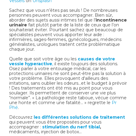
Vessels
on
Unsplash
Sachez que vous n’êtes pas seuls ! De nombreuses
personnes peuvent vous accompagner. Bien sûr,
aborder des sujets aussi intimes tel que l'
incontinence
urinaire
fait plutôt partie de la liste de ceux que l’on
souhaiterait éviter. Pourtant sachez que beaucoup de
spécialistes peuvent vous apporter leur aide :
infirmières, sages-femmes, gynécologues, médecins
généralistes, urologues traitent cette problématique
chaque jour.
Quelle que soit votre âge ou les
causes de votre
vessie hyperactive
,
il existe toujours des solutions.
Osez parler à votre entourage médical, car les
protections urinaires ne sont peut-être pas la solution à
votre problème. Elles provoquent d'ailleurs des
irritations, sans oublier les odeurs…et le budget à prévoir
! Des traitements ont été mis au point pour vous
soulager. Ils permettent de conserver une vie plus
“normale”. « La pathologie reste taboue, vécue comme
une honte et comme une fatalité… » regrette le
Pr
Phé
.
Découvrez
les différentes solutions de traitement
qui peuvent vous être proposées pour vous
accompagner :
stimulation du nerf tibial
,
médicaments, injection de botox...