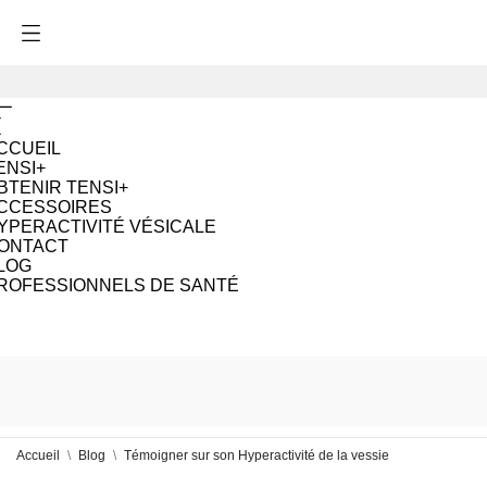
CCUEIL
ENSI+
BTENIR TENSI+
CCESSOIRES
YPERACTIVITÉ VÉSICALE
ONTACT
LOG
ROFESSIONNELS DE SANTÉ
Accueil
Blog
Témoigner sur son Hyperactivité de la vessie