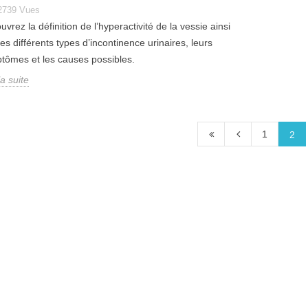
2739
Vues
vrez la définition de l’hyperactivité de la vessie ainsi
es différents types d’incontinence urinaires, leurs
tômes et les causes possibles.
la suite
1
2