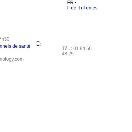
FR
fr
de
it
nl
en
es
17h30
nnels de santé
Tél. : 01 84 60
48 25
hnology.com
ULT 92100 BOULOGNE-
 l'Assurance Maladie
S'inscrire
0