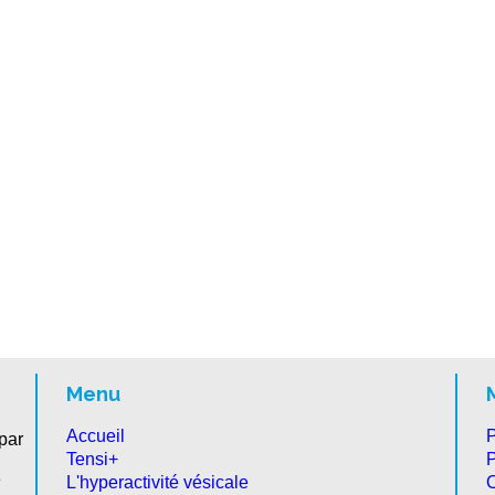
Menu
Accueil
P
par
Tensi+
P
e
L'hyperactivité vésicale
C