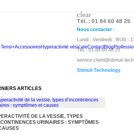
clear
Tél. : 01 84 60 48 25
Nous contacter :
Lundi - Vendredi : 9h30 - 
 Tensi+
Accessoires
Hyperactivité vésicale
Contact
Blog
Professio
Tél. : 01 84 60 48 25
service.client@stimuli-tec
Stimuli Technology
47 RUE MARCEL DASSA
BILLANCOURT
NIERS ARTICLES
Remboursé par
ERACTIVITÉ DE LA VESSIE, TYPES
NCONTINENCES URINAIRES : SYMPTÔMES
 CAUSES