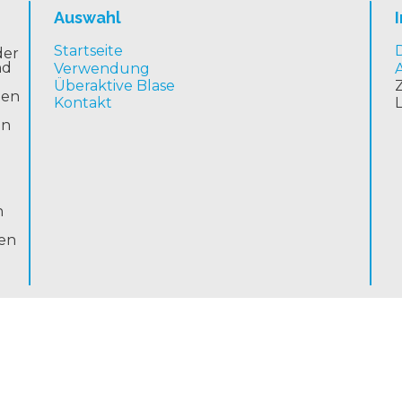
Auswahl
Startseite
der
nd
Verwendung
Überaktive Blase
Z
hen
Kontakt
.
in
n
gen