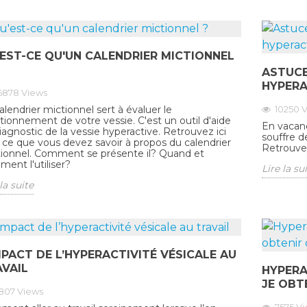
EST-CE QU'UN CALENDRIER MICTIONNEL
ASTUCE
HYPERA
6878
Views
10250
V
alendrier mictionnel sert à évaluer le
tionnement de votre vessie. C'est un outil d'aide
En vacanc
iagnostic de la vessie hyperactive. Retrouvez ici
souffre d
 ce que vous devez savoir à propos du calendrier
Retrouvez
ionnel. Comment se présente il? Quand et
ent l'utiliser?
Lire la su
la suite
MPACT DE L’HYPERACTIVITÉ VÉSICALE AU
VAIL
HYPERA
JE OBTE
807
Views