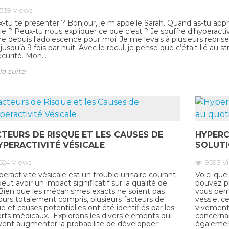
2539
Views
-tu te présenter ? Bonjour, je m'appelle Sarah. Quand as-tu appri
ie ? Peux-tu nous expliquer ce que c’est ? Je souffre d’hyperactiv
ire depuis l'adolescence pour moi. Je me levais à plusieurs reprises
r jusqu’à 9 fois par nuit. Avec le recul, je pense que c’était lié a
écurité. Mon...
la suite
TEURS DE RISQUE ET LES CAUSES DE
HYPERC
YPERACTIVITÉ VÉSICALE
SOLUTI
624
Views
9593
V
peractivité vésicale est un trouble urinaire courant
Voici que
peut avoir un impact significatif sur la qualité de
pouvez pr
 Bien que les mécanismes exacts ne soient pas
vous perm
ours totalement compris, plusieurs facteurs de
vessie, 
ue et causes potentielles ont été identifiés par les
vivement 
rts médicaux. Explorons les divers éléments qui
concernan
ent augmenter la probabilité de développer
également