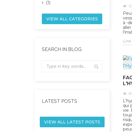
(1)
1
Peux
vess
VIEW ALL CATEGORIES
à -d
alle
l’ins
Lire 
SEARCH IN BLOG
FAC
L'H
8
L'hy
LATEST POSTS
qui 
vie.
touj
risq
VIEW ALL LATEST POSTS
expe
peuv