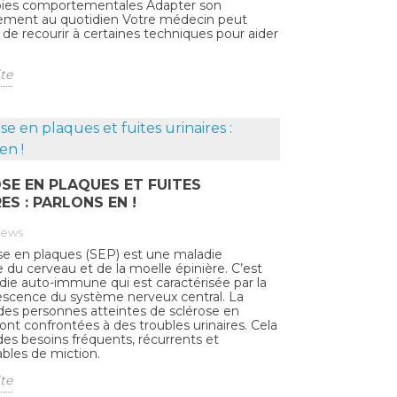
apies comportementales Adapter son
ment au quotidien Votre médecin peut
r de recourir à certaines techniques pour aider
ite
SE EN PLAQUES ET FUITES
ES : PARLONS EN !
iews
se en plaques (SEP) est une maladie
 du cerveau et de la moelle épinière. C’est
ie auto-immune qui est caractérisée par la
scence du système nerveux central. La
des personnes atteintes de sclérose en
ont confrontées à des troubles urinaires. Cela
des besoins fréquents, récurrents et
ables de miction.
ite