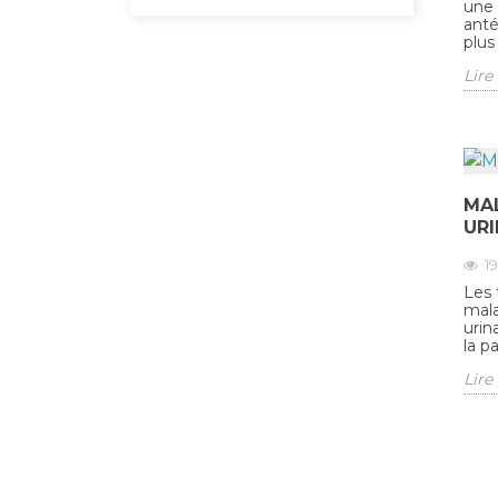
une 
anté
plus 
Lire 
MAL
URI
1
Les 
mala
urin
la p
Lire 