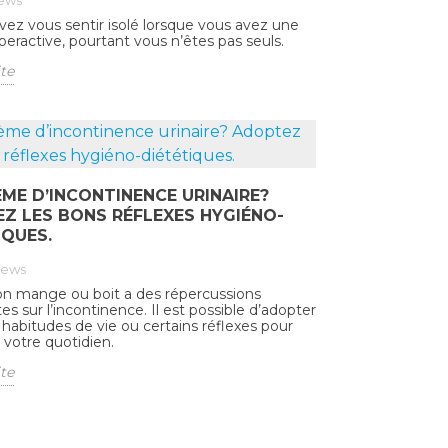
ews
ez vous sentir isolé lorsque vous avez une
peractive, pourtant vous n’êtes pas seuls.
ite
ME D’INCONTINENCE URINAIRE?
Z LES BONS RÉFLEXES HYGIÉNO-
IQUES.
iews
on mange ou boit a des répercussions
s sur l’incontinence. Il est possible d’adopter
 habitudes de vie ou certains réflexes pour
 votre quotidien.
ite