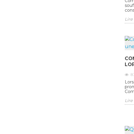
Comm
souf
cons
Lire 
CO
LOR
8
Lors
prom
Comm
Lire 