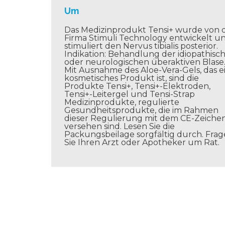
Um
Das Medizinprodukt Tensi+ wurde von 
Firma Stimuli Technology entwickelt u
stimuliert den Nervus tibialis posterior.
Indikation: Behandlung der idiopathisc
oder neurologischen überaktiven Blase
Mit Ausnahme des Aloe-Vera-Gels, das e
kosmetisches Produkt ist, sind die
Produkte Tensi+, Tensi+-Elektroden,
Tensi+-Leitergel und Tensi-Strap
Medizinprodukte, regulierte
Gesundheitsprodukte, die im Rahmen
dieser Regulierung mit dem CE-Zeiche
versehen sind. Lesen Sie die
Packungsbeilage sorgfältig durch. Fra
Sie Ihren Arzt oder Apotheker um Rat.