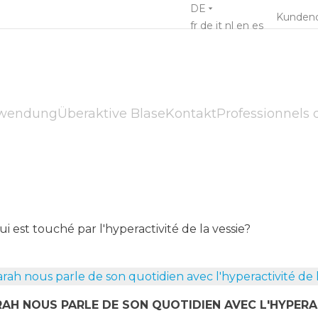
DE
Kundend
fr
de
it
nl
en
es
wendung
Überaktive Blase
Kontakt
Professionnels 
AH NOUS PARLE DE SON QUOTIDIEN AVEC L'HYPERAC