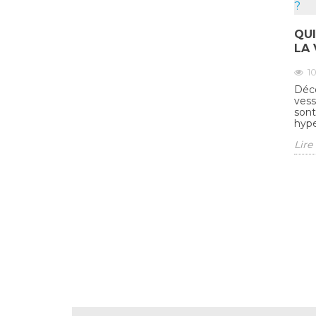
QUI
LA 
1
Déco
vess
sont
hype
Lire 