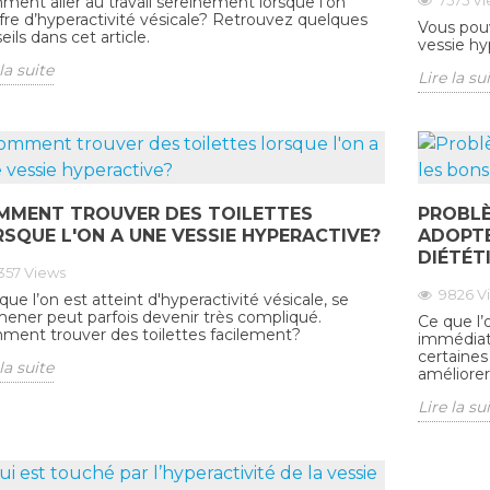
7575
Vi
ent aller au travail sereinement lorsque l’on
fre d’hyperactivité vésicale? Retrouvez quelques
Vous pouv
eils dans cet article.
vessie hy
la suite
Lire la su
MMENT TROUVER DES TOILETTES
PROBLÈ
SQUE L'ON A UNE VESSIE HYPERACTIVE?
ADOPTE
DIÉTÉT
357
Views
9826
V
que l’on est atteint d'hyperactivité vésicale, se
ener peut parfois devenir très compliqué.
Ce que l’
ent trouver des toilettes facilement?
immédiate
certaines
la suite
améliorer
Lire la su