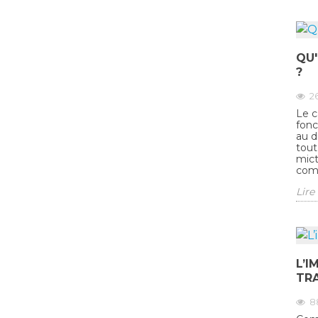
QU'
?
2
Le c
fonc
au d
tout
mict
comm
Lire 
L’I
TRA
8