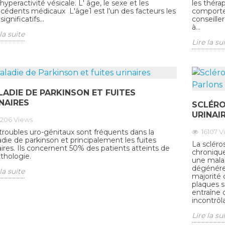
hyperactivité vésicale. L' âge, le sexe et les
les thér
cédents médicaux L'âge1 est l'un des facteurs les
comporte
significatifs...
conseille
à...
la suite
Lire la su
ADIE DE PARKINSON ET FUITES
NAIRES
SCLÉRO
URINAIR
9206
Views
16107
V
troubles uro-génitaux sont fréquents dans la
die de parkinson et principalement les fuites
La scléro
aires. Ils concernent 50% des patients atteints de
chronique
athologie.
une malad
dégénére
la suite
majorité 
plaques s
entraîne 
incontrôl
Lire la su